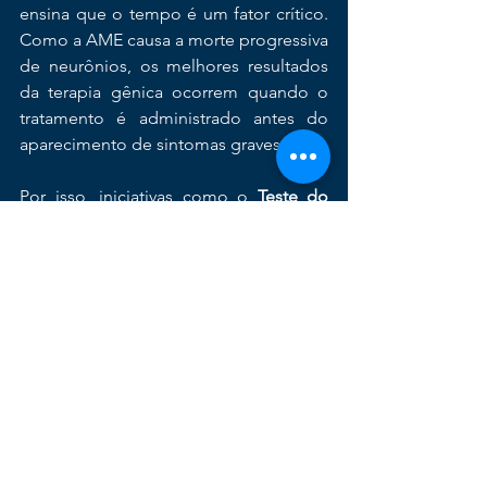
ensina que o tempo é um fator crítico. 
Como a AME causa a morte progressiva 
de neurônios, os melhores resultados 
da terapia gênica ocorrem quando o 
tratamento é administrado antes do 
aparecimento de sintomas graves.
Por isso, iniciativas como o 
Teste do 
Pezinho Ampliado
 continuam sendo o 
pilar essencial para que inovações 
como o GB221 possam, de fato, mudar 
o destino das crianças diagnosticadas 
com AME.
📚 Referências:
Secretaria de Comunicação Social. 
Governo do Brasil investe R$ 122 
milhões na Fiocruz em 