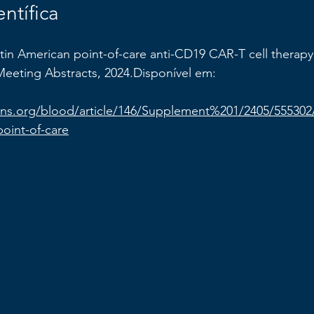
entífica
atin American point-of-care anti-CD19 CAR-T cell therapy cl
eeting Abstracts, 2024.Disponível em: 
ions.org/blood/article/146/Supplement%201/2405/555302/
point-of-care