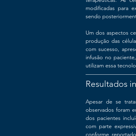
terapêuticas. As c
modificadas para e
sendo posteriorment
Um dos aspectos cen
produção das célula
com sucesso, aprese
infusão no paciente
utilizam essa tecnolo
Resultados in
Apesar de se trata
observados foram en
dos pacientes inclu
com parte expressi
conforme reportado