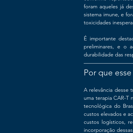
foram aqueles já des
sistema imune, e for
toxicidades inespera
É importante desta
preliminares, e o 
durabilidade das res
Por que esse
A relevância desse t
uma terapia CAR-T na
tecnológica do Bras
custos elevados e ac
custos logísticos, r
incorporação dessas 