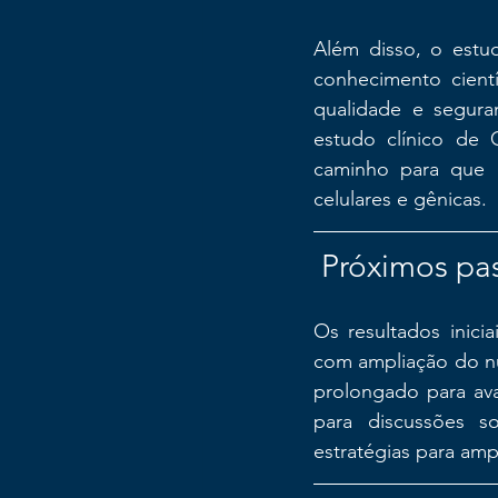
Além disso, o estud
conhecimento cientí
qualidade e segura
estudo clínico de C
caminho para que o
celulares e gênicas.
 Próximos pa
Os resultados inicia
com ampliação do nú
prolongado para ava
para discussões s
estratégias para ampl