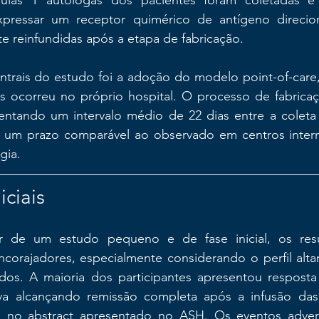
élulas T autólogas dos pacientes foram coletadas e
xpressar um receptor quimérico de antígeno direcio
e reinfundidas após a etapa de fabricação.
trais do estudo foi a adoção do modelo point-of-care, 
s ocorreu no próprio hospital. O processo de fabricaçã
ntando um intervalo médio de 22 dias entre a coleta d
, um prazo comparável ao observado em centros interna
gia.
iciais
r de um estudo pequeno e de fase inicial, os resul
corajadores, especialmente considerando o perfil altam
ídos. A maioria dos participantes apresentou resposta 
va alcançando remissão completa após a infusão das 
 no abstract apresentado no ASH. Os eventos advers