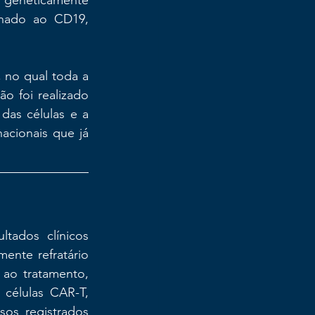
 geneticamente 
nado ao CD19, 
no qual toda a 
o foi realizado 
as células e a 
cionais que já 
tados clínicos 
ente refratário 
ao tratamento, 
células CAR-T, 
os registrados 