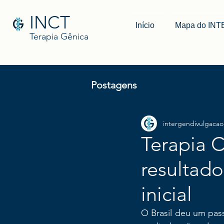
INCT
Início
Mapa do IN
Terapia Gênica
Postagens
intergendivulgacao
Terapia C
resultado
inicial
O Brasil deu um pas