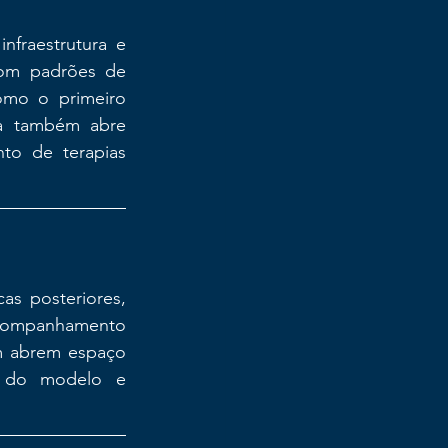
fraestrutura e 
com padrões de 
omo o primeiro 
va também abre 
o de terapias 
as posteriores, 
acompanhamento 
m abrem espaço 
e do modelo e 