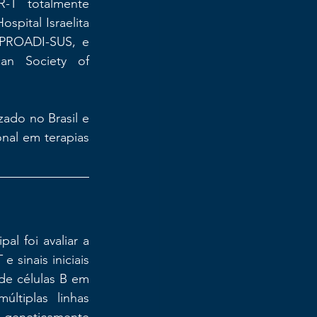
-T totalmente 
pital Israelita 
 PROADI-SUS, e 
n Society of 
ado no Brasil e 
al em terapias 
l foi avaliar a 
sinais iniciais 
de células B em 
tiplas linhas 