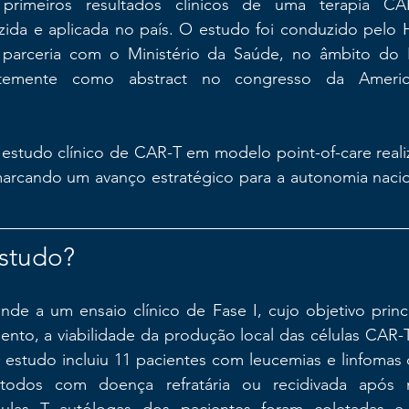
primeiros resultados clínicos de uma terapia CAR
ida e aplicada no país. O estudo foi conduzido pelo Hos
m parceria com o Ministério da Saúde, no âmbito do
ntemente como abstract no congresso da America
 estudo clínico de CAR-T em modelo point-of-care realiz
marcando um avanço estratégico para a autonomia nacion
studo?
de a um ensaio clínico de Fase I, cujo objetivo principa
nto, a viabilidade da produção local das células CAR-T e 
 O estudo incluiu 11 pacientes com leucemias e linfomas 
todos com doença refratária ou recidivada após múl