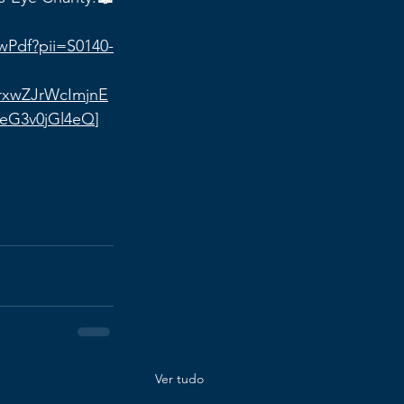
wPdf?pii=S0140-
xwZJrWcImjnE
eG3v0jGl4eQ
]
Ver tudo