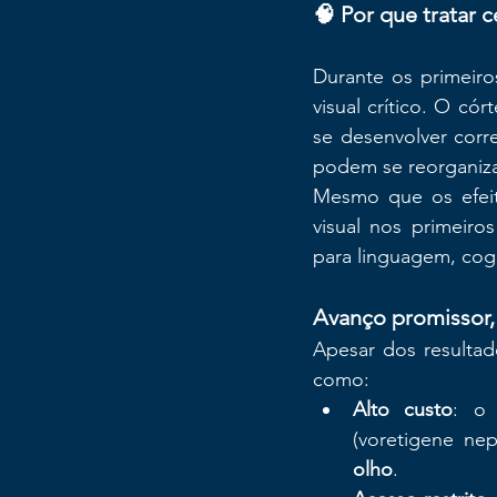
🧠 Por que tratar 
Durante os primeiro
visual crítico. O cór
se desenvolver corr
podem se reorganizar
Mesmo que os efeito
visual nos primeiro
para linguagem, cog
Avanço promissor,
Apesar dos resultado
como:
Alto custo
: o 
(voretigene ne
olho
.