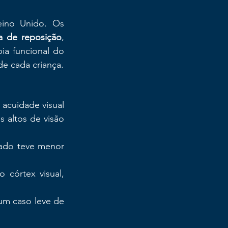
ino Unido. Os 
ca de reposição
, 
ia funcional do 
e cada criança.
acuidade visual 
 altos de visão 
ado teve
menor 
córtex visual, 
um caso leve de 