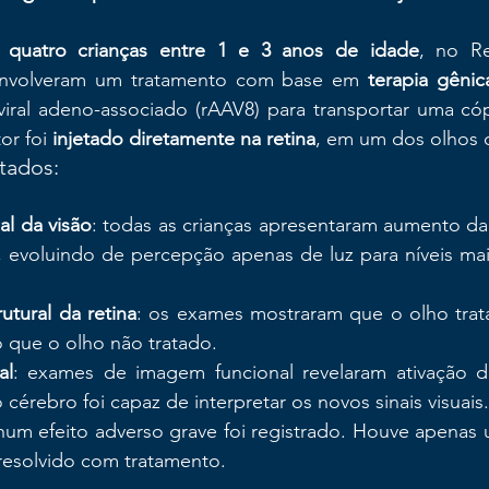
 
quatro crianças entre 1 e 3 anos de idade
, no Re
envolveram um tratamento com base em 
terapia gêni
viral adeno-associado (rAAV8) para transportar uma cóp
or foi 
injetado diretamente na retina
, em um dos olhos d
ltados:
al da visão
: todas as crianças apresentaram aumento da 
, evoluindo de percepção apenas de luz para níveis mais
utural da retina
: os exames mostraram que o olho trat
 que o olho não tratado.
al
: exames de imagem funcional revelaram ativação do 
cérebro foi capaz de interpretar os novos sinais visuais.
hum efeito adverso grave foi registrado. Houve apenas 
resolvido com tratamento.