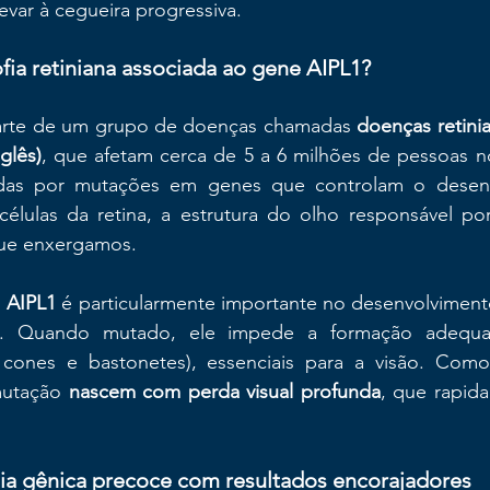
var à cegueira progressiva.
ofia retiniana associada ao gene AIPL1?
parte de um grupo de doenças chamadas 
doenças retinia
glês)
, que afetam cerca de 5 a 6 milhões de pessoas n
das por mutações em genes que controlam o desenv
élulas da retina, a estrutura do olho responsável por 
que enxergamos.
 
AIPL1
 é particularmente importante no desenvolvimento
. Quando mutado, ele impede a formação adequad
 cones e bastonetes), essenciais para a visão. Como
mutação
 nascem com perda visual profunda
, que rapid
pia gênica precoce com resultados encorajadores