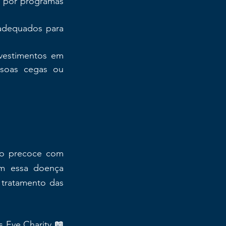
s por programas 
 adequados para 
vestimentos em 
ssoas cegas ou 
o precoce com 
om essa doença 
tratamento das 
s Eye Charity.
📖 