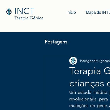
INCT
Início
Mapa do IN
Terapia Gênica
Postagens
intergendivulgacao
Terapia 
crianças 
Um estudo inédito 
revolucionária par
mutações no gene 