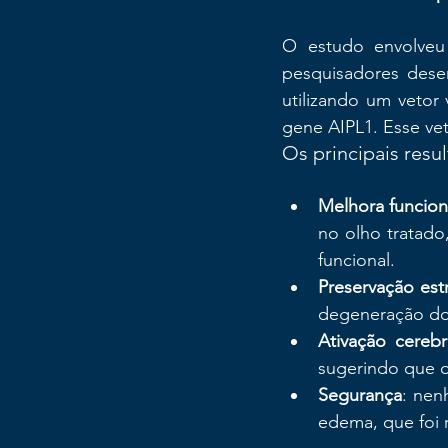
O estudo envolveu
pesquisadores des
utilizando um vetor 
gene AIPL1. Esse vet
Os principais resu
Melhora funcion
no olho tratado
funcional.
Preservação estr
degeneração
do
Ativação cerebr
sugerindo que o 
Segurança
: nen
edema, que foi 