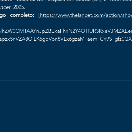
ncet
, 2025.
go completo:
 [
https://www.thelancet.com/action/sho
gNhZW0CMTAAYnJpZBExaFhxN2Y4OTlUR3RxeVJMZAEer
4apzx5nVZA8OiLK6gqVon8VLx6gzaM_aem_Cx9S_gfz0GX