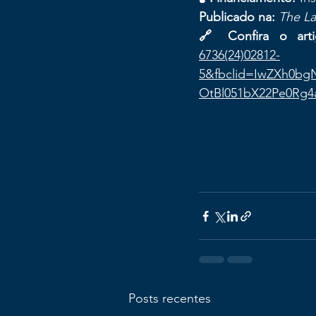
Publicado na:
The La
🔗 Confira o arti
6736(24)02812-
5&fbclid=IwZXh0b
OtBl051bX22Pe0Rg
Posts recentes