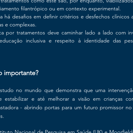
 tratamentos como este são, por enquanto, viabilizado
nciamento filantrópico ou em contexto experimental.
da há desafios em definir critérios e desfechos clínicos
as e complexas.
ca por tratamentos deve caminhar lado a lado com in
, educação inclusiva e respeito à identidade das pe
ão importante?
 estudo no mundo que demonstra que uma intervençã
e estabilizar e até melhorar a visão em crianças c
astadora - abrindo portas para um futuro promissor no 
s.
stituto Nacional de Pesquisa em Saúde (UK) e Moorfield