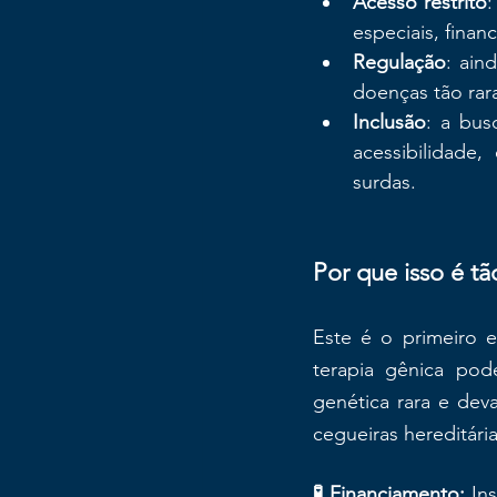
Acesso restrito
:
especiais, fina
Regulação
: ain
doenças tão rar
Inclusão
: a bus
acessibilidade
surdas.
Por que isso é t
Este é o primeiro
terapia gênica pod
genética rara e dev
cegueiras hereditária
🧪 Financiamento:
 In