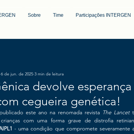
TERGEN
Sobre
Time
Participações INTERGEN
6 de jun. de 2025
3 min de leitura
Gênica devolve esperança
com cegueira genética!
publicado este ano na renomada revista 
The Lancet
 
a crianças com uma forma grave de distrofia retinia
AIPL1
 - uma condição que compromete severamente a 