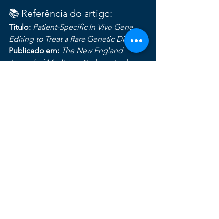
📚 Referência do artigo:
Título:
Patient-Specific In Vivo Gene 
Editing to Treat a Rare Genetic Disease
Publicado em:
The New England 
Journal of Medicine
, 15 de maio de 
2025
Link para o artigo 
completo:
https://www.nejm.org/doi/fu
ll/10.1056/NEJMoa2504747
Ver tudo
Posts recentes