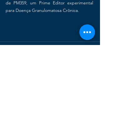
de PM359, um Prime Editor experimental 
para Doença Granulomatosa Crônica.
Ver tudo
Posts recentes