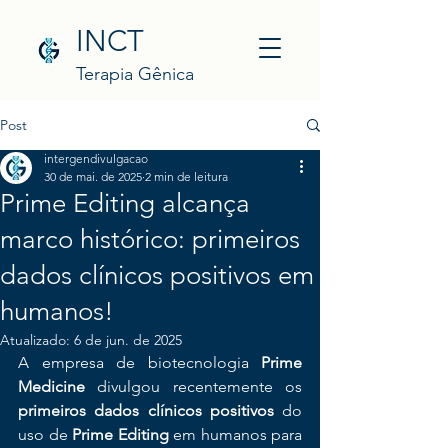
INCT
Terapia Gênica
Post
intergendivulgacao
30 de mai. de 2025
2 min de leitura
Prime Editing alcança
marco histórico: primeiros
dados clínicos positivos em
humanos!
Atualizado:
6 de jun. de 2025
A empresa de biotecnologia 
Prime 
Medicine
 divulgou recentemente os 
primeiros dados clínicos positivos
 do 
uso de 
Prime Editing
 em humanos para 