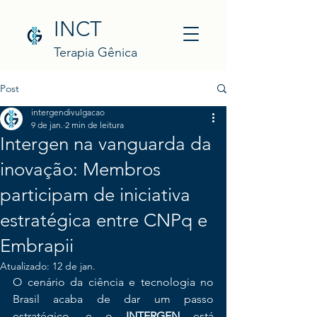
INCT
Terapia Gênica
Post
intergendivulgacao
9 de jan.
2 min de leitura
Intergen na vanguarda da
inovação: Membros
participam de iniciativa
estratégica entre CNPq e
Embrapii
Atualizado:
12 de jan.
O cenário da ciência e tecnologia no 
Brasil acaba de dar um passo 
estratégico, e o 
INTERGEN
 está 