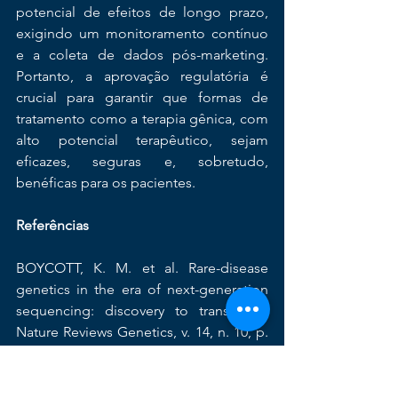
potencial de efeitos de longo prazo, 
exigindo um monitoramento contínuo 
e a coleta de dados pós-marketing. 
Portanto, a aprovação regulatória é 
crucial para garantir que formas de 
tratamento como a terapia gênica, com 
alto potencial terapêutico, sejam 
eficazes, seguras e, sobretudo, 
benéficas para os pacientes.
Referências
BOYCOTT, K. M. et al. Rare-disease 
genetics in the era of next-generation 
sequencing: discovery to translation. 
Nature Reviews Genetics, v. 14, n. 10, p. 
681–691, out. 2013. 
CHI, L. H.; BURROWS, A. D.; 