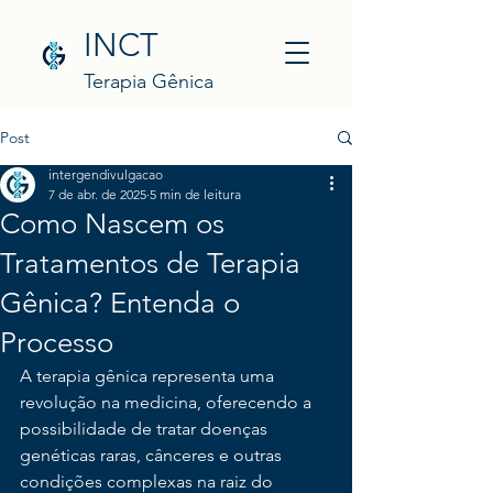
INCT
Terapia Gênica
Post
intergendivulgacao
7 de abr. de 2025
5 min de leitura
Como Nascem os
Tratamentos de Terapia
Gênica? Entenda o
Processo
A terapia gênica representa uma 
revolução na medicina, oferecendo a 
possibilidade de tratar doenças 
genéticas raras, cânceres e outras 
condições complexas na raiz do 