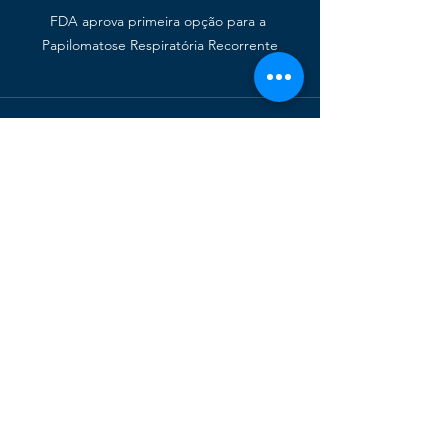
FDA aprova primeira opção para a 
Papilomatose Respiratória Recorrente
Ver tudo
Posts recentes