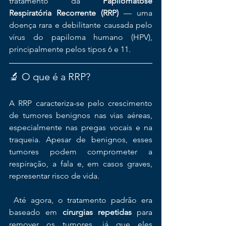
tratamento da 
Papilomatose 
Respiratória Recorrente (RRP)
 — uma 
doença rara e debilitante causada pelo 
vírus do papiloma humano (HPV), 
principalmente pelos tipos 6 e 11.
🔬 O que é a RRP?
A RRP caracteriza-se pelo crescimento 
de tumores benignos nas vias aéreas, 
especialmente nas pregas vocais e na 
traqueia. Apesar de benignos, esses 
tumores podem comprometer a 
respiração, a fala e, em casos graves, 
representar risco de vida.
 Até agora, o tratamento padrão era 
baseado em 
cirurgias repetidas
 para 
remover os tumores, já que eles 