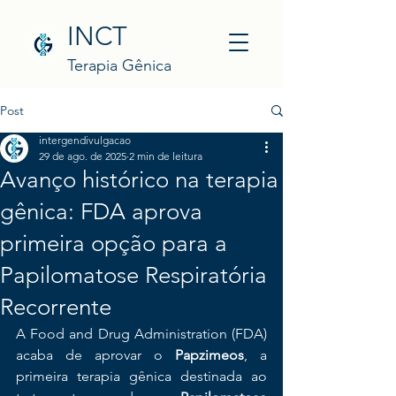
INCT
Terapia Gênica
Post
intergendivulgacao
29 de ago. de 2025
2 min de leitura
Avanço histórico na terapia
gênica: FDA aprova
primeira opção para a
Papilomatose Respiratória
Recorrente
A Food and Drug Administration (FDA) 
acaba de aprovar o 
Papzimeos
, a 
primeira terapia gênica destinada ao 