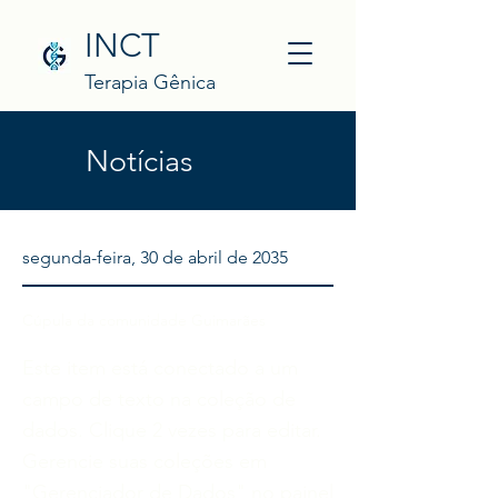
INCT
Terapia Gênica
Notícias
segunda-feira, 30 de abril de 2035
Cúpula da comunidade Guimarães
Este item está conectado a um
campo de texto na coleção de
dados. Clique 2 vezes para editar.
Gerencie suas coleções em
"Gerenciador de Dados" no painel