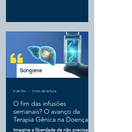
denominado CORAL-1 , trouxe dados
robustos sobre o KB407 , uma terapia
gênica inalável que propõe uma
mudança de paradigma no manejo da
Fibrose Cística (FC). Enquanto as
terapias atuais focam majoritariamente
em modular proteínas já defeituosas,
esta nova abordagem utiliza a
engenharia genética para fornecer a
inst
6 de fev.
3 min de leitura
O fim das infusões
semanais? O avanço da
Terapia Gênica na Doença
de Fabry!
Imagine a liberdade de não precisar ir