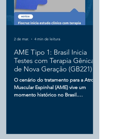
2 de mar.
4 min de leitura
AME Tipo 1: Brasil Inicia
Testes com Terapia Gênica
de Nova Geração (GB221)
O cenário do tratamento para a Atrofia
Muscular Espinhal (AME) vive um
momento histórico no Brasil.
Recentemente, foi anunciado o início
do estudo clínico do GB221, uma
terapia gênica de nova geração. Este
avanço é fruto de uma colaboração
estratégica entre a GEMMA