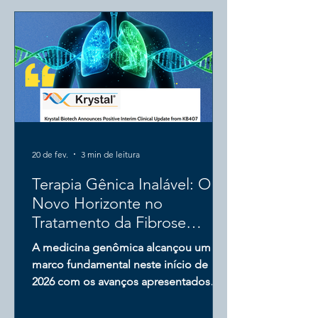
Biotherapeutics e a Fiocruz, com o
objetivo de oferecer uma alternativa
potencialmente mais eficaz e, acima
de tudo, sustentável para o nosso
sistema de saúde. Entendendo a AME
e o Desafio Genético A Atrofia Muscul
20 de fev.
3 min de leitura
Terapia Gênica Inalável: O
Novo Horizonte no
Tratamento da Fibrose
Cística
A medicina genômica alcançou um
marco fundamental neste início de
2026 com os avanços apresentados
pela Krystal Biotech. A atualização
clínica do estudo de Fase 1,